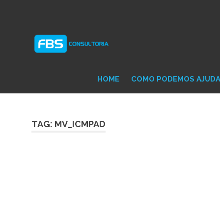
Skip
Consultoria
FB
to
e
content
Suporte
Protheus
Con
TOTVS
HOME
COMO PODEMOS AJUD
TAG: MV_ICMPAD