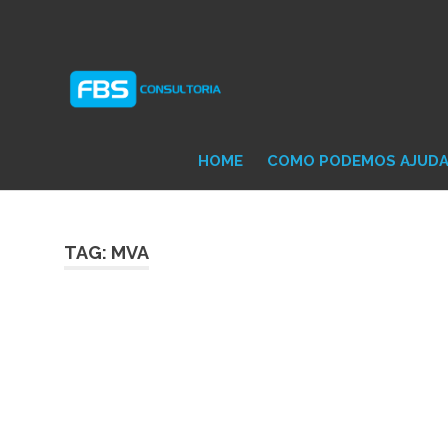
Skip
Consultoria
FB
to
e
content
Suporte
Protheus
Con
TOTVS
HOME
COMO PODEMOS AJUD
TAG: MVA