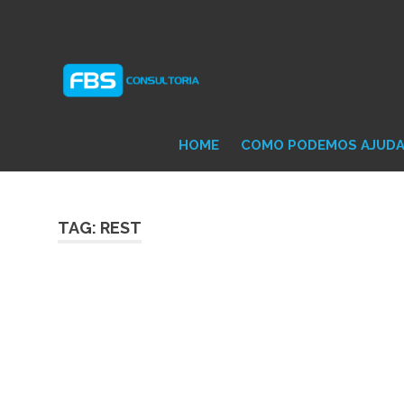
Skip
Consultoria
FB
to
e
content
Suporte
Protheus
Con
TOTVS
HOME
COMO PODEMOS AJUD
TAG: REST