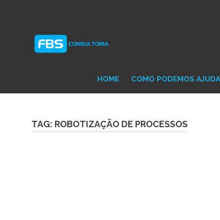
Skip
Consultoria
FB
to
e
content
Suporte
Protheus
Con
TOTVS
HOME
COMO PODEMOS AJUD
TAG: ROBOTIZAÇÃO DE PROCESSOS