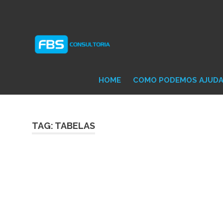
Skip
Consultoria
FB
to
e
content
Suporte
Protheus
Con
TOTVS
HOME
COMO PODEMOS AJUD
TAG: TABELAS