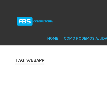
Skip
Consultoria
FB
to
e
content
Suporte
Protheus
Con
TOTVS
HOME
COMO PODEMOS AJUD
TAG: WEBAPP