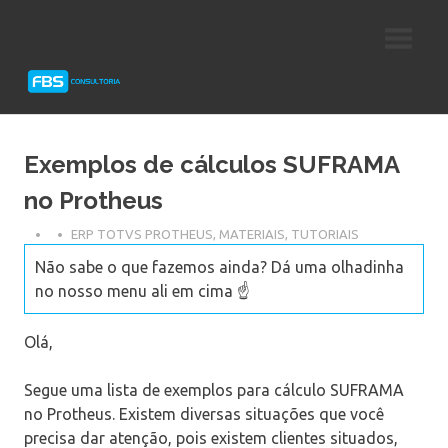
Skip
Consultoria
FBS
to
e
content
Suporte
Consultoria
Protheus
TOTVS
Exemplos de cálculos SUFRAMA
no Protheus
ERP TOTVS PROTHEUS
,
MATERIAIS
,
TUTORIAIS
Não sabe o que fazemos ainda? Dá uma olhadinha
no nosso menu ali em cima ☝️
Olá,
Segue uma lista de exemplos para cálculo SUFRAMA
no Protheus. Existem diversas situações que você
precisa dar atenção, pois existem clientes situados,