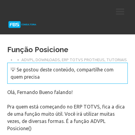
Skip
Consultoria
FBS
to
e
content
Suporte
Consultoria
Protheus
TOTVS
Função Posicione
ADVPL
,
DOWNLOADS
,
ERP TOTVS PROTHEUS
,
TUTORIAIS
💡 Se gostou deste conteúdo, compartilhe com
quem precisa
Olá, Fernando Bueno falando!
Pra quem está começando no ERP TOTVS, fica a dica
de uma função muito útil. Você irá utilizar muitas
vezes, de diversas formas. É a função ADVPL
Posicione()