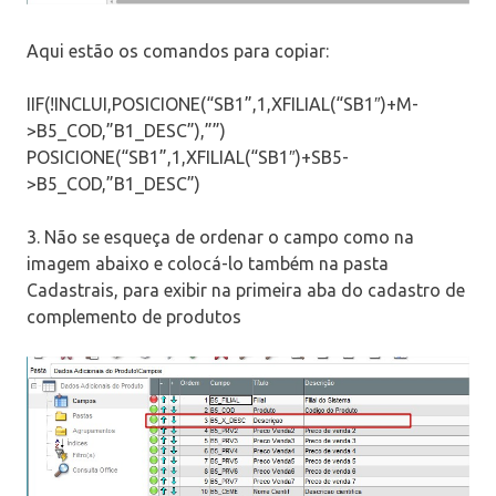
Aqui estão os comandos para copiar:
IIF(!INCLUI,POSICIONE(“SB1”,1,XFILIAL(“SB1″)+M-
>B5_COD,”B1_DESC”),””)
POSICIONE(“SB1”,1,XFILIAL(“SB1″)+SB5-
>B5_COD,”B1_DESC”)
3. Não se esqueça de ordenar o campo como na
imagem abaixo e colocá-lo também na pasta
Cadastrais, para exibir na primeira aba do cadastro de
complemento de produtos