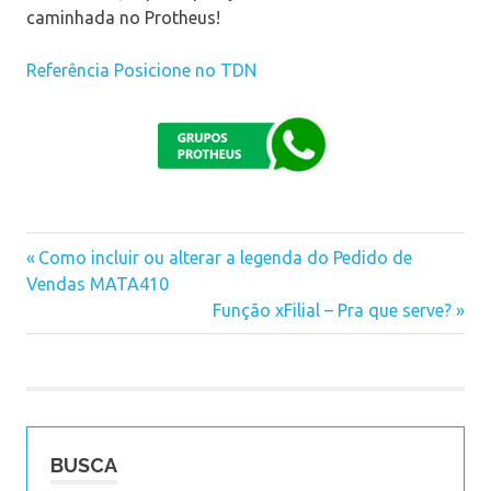
caminhada no Protheus!
Referência Posicione no TDN
inicializador
Previous
Como incluir ou alterar a legenda do Pedido de
padrão
Navegação
Vendas MATA410
Post:
posicione
Next
Função xFilial – Pra que serve?
de
Post:
Post
BUSCA