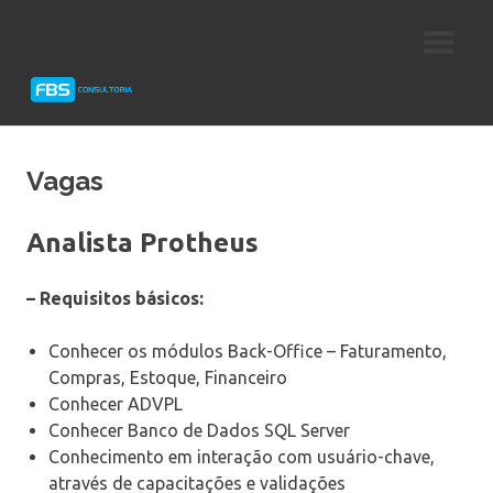
Skip
Consultoria
FBS
to
e
content
Suporte
Consultoria
Protheus
TOTVS
Vagas
Analista Protheus
– Requisitos básicos:
Conhecer os módulos Back-Office – Faturamento,
Compras, Estoque, Financeiro
Conhecer ADVPL
Conhecer Banco de Dados SQL Server
Conhecimento em interação com usuário-chave,
através de capacitações e validações