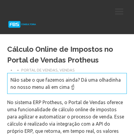
Skip
Consultoria
FBS
to
e
content
Suporte
Consultoria
Protheus
TOTVS
Cálculo Online de Impostos no
Portal de Vendas Protheus
PORTAL DE VENDAS
,
VENDAS
Não sabe o que fazemos ainda? Dá uma olhadinha
no nosso menu ali em cima ☝️
No sistema ERP Protheus, o Portal de Vendas oferece
uma funcionalidade de cálculo online de impostos
para agilizar e automatizar o processo de venda. Esse
cálculo é realizado via integração com a API do
próprio ERP, que retorna, em tempo real, os valores