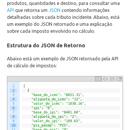
produtos, quantidades e destino, para consultar uma
API
que retorna um
JSON
contendo informações
detalhadas sobre cada tributo incidente. Abaixo, está
um exemplo do JSON retornado e uma explicação
sobre cada imposto envolvido no cálculo.
Estrutura do JSON de Retorno
Abaixo está um exemplo de JSON retornado pela API
de cálculo de impostos:
1
[
2
{
3
"base_do_icms"
:
"8651.31"
,
4
"aliquota_do_icms"
:
"12"
,
5
"valor_do_icms"
:
"1038.16"
,
6
"ipi"
:
"0"
,
7
"base_do_ipi"
:
"8481.68"
,
8
"aliquota_do_ipi"
:
"2"
,
9
"valor_do_ipi"
:
"169.63"
,
10
"pis_pasep"
:
"PIS"
,
11
"base_do_pis"
:
"0"
,