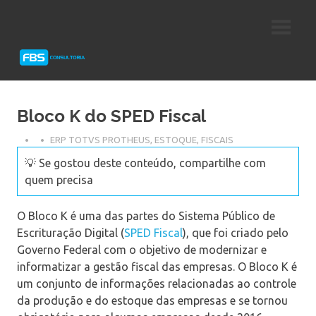
Skip
Consultoria
FBS
to
e
content
Suporte
Consultoria
Protheus
TOTVS
Bloco K do SPED Fiscal
ERP TOTVS PROTHEUS
,
ESTOQUE
,
FISCAIS
💡 Se gostou deste conteúdo, compartilhe com
quem precisa
O Bloco K é uma das partes do Sistema Público de
Escrituração Digital (
SPED Fiscal
), que foi criado pelo
Governo Federal com o objetivo de modernizar e
informatizar a gestão fiscal das empresas. O Bloco K é
um conjunto de informações relacionadas ao controle
da produção e do estoque das empresas e se tornou