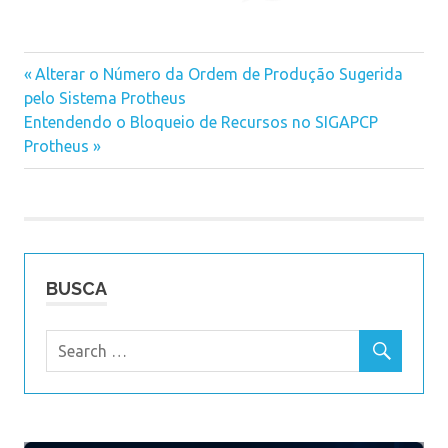
Previous
Alterar o Número da Ordem de Produção Sugerida
Navegação
pelo Sistema Protheus
Post:
Next
Entendendo o Bloqueio de Recursos no SIGAPCP
de
Post:
Protheus
Post
BUSCA