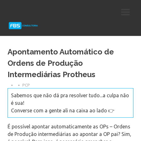
Skip
Consultoria
FBS
to
e
content
Suporte
Consultoria
Protheus
TOTVS
Apontamento Automático de
Ordens de Produção
Intermediárias Protheus
PCP
Sabemos que não dá pra resolver tudo...a culpa não
é sua!
Converse com a gente ali na caixa ao lado 👉
É possível apontar automaticamente as OPs – Ordens
de Produção intermediárias ao apontar a OP pai? Sim,