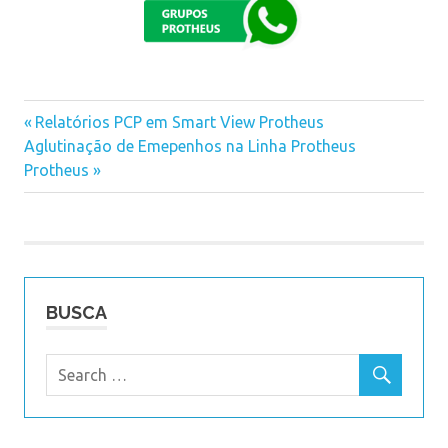
Previous
Relatórios PCP em Smart View Protheus
Navegação
Next
Aglutinação de Emepenhos na Linha Protheus
Post:
Post:
Protheus
de
Post
BUSCA