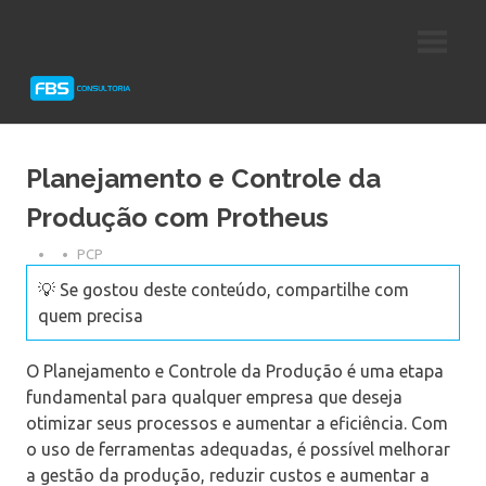
Skip
Consultoria
FBS
to
e
content
Suporte
Consultoria
Protheus
TOTVS
Planejamento e Controle da
Produção com Protheus
PCP
💡 Se gostou deste conteúdo, compartilhe com
quem precisa
O Planejamento e Controle da Produção é uma etapa
fundamental para qualquer empresa que deseja
otimizar seus processos e aumentar a eficiência. Com
o uso de ferramentas adequadas, é possível melhorar
a gestão da produção, reduzir custos e aumentar a