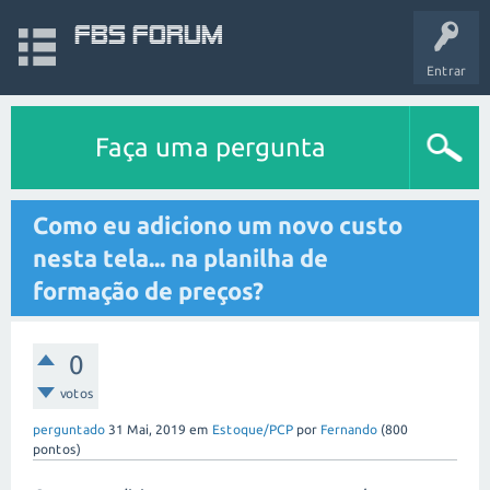
FBS Forum
Entrar
Faça uma pergunta
Como eu adiciono um novo custo
nesta tela... na planilha de
formação de preços?
0
votos
perguntado
31 Mai, 2019
em
Estoque/PCP
por
Fernando
(
800
pontos)