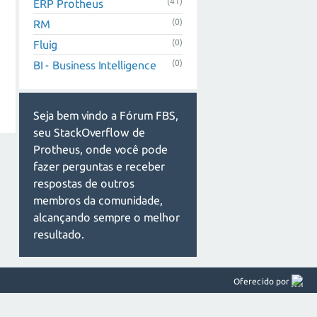
(41)
ERP Protheus
(0)
RM
(0)
Fluig
(0)
BI - Business Intelligence
Seja bem vindo a Fórum FBS,
seu StackOverflow de
Protheus, onde você pode
fazer perguntas e receber
respostas de outros
membros da comunidade,
alcançando sempre o melhor
resultado.
Oferecido por