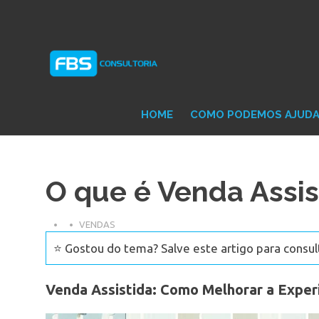
Skip
Consultoria
FB
to
e
content
Suporte
Protheus
Con
TOTVS
HOME
COMO PODEMOS AJUD
O que é Venda Assis
VENDAS
⭐ Gostou do tema? Salve este artigo para consul
Venda Assistida: Como Melhorar a Experi