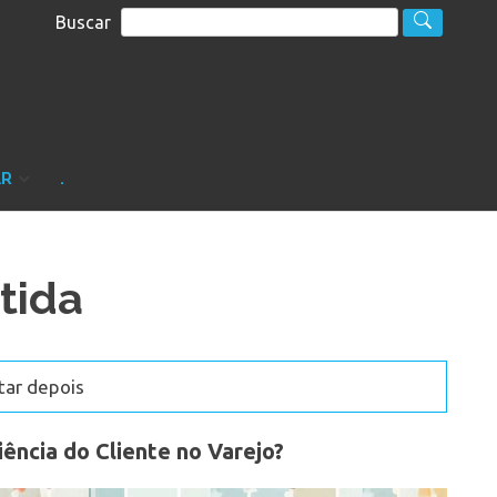
Buscar
S
sultoria
AR
.
tida
tar depois
ência do Cliente no Varejo?