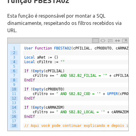
função FBESTA02
Esta função é responsável por montar a SQL
dinamicamente, respeitando os filtros recebidos via
URL.
1
User 
Function
FBESTA02
(
cPFILIAL
,
cPRODUTO
,
cARMAZEM
,
2
3
Local 
aRet
:
=
{
}
4
Local 
cFiltro
:
=
""
5
6
If
!
Empty
(
cPFILIAL
)
7
cFiltro
+=
" AND SB2.B2_FILIAL = '"
+
cPFILIAL
+
8
EndIf
9
10
If
!
Empty
(
cPRODUTO
)
11
cFiltro
+=
" AND SB2.B2_COD = '"
+
UPPER
(
cPRODUT
12
EndIf
13
14
If
!
Empty
(
cARMAZEM
)
15
cFiltro
+=
" AND SB2.B2_LOCAL = '"
+
cARMAZEM
+
16
EndIf
17
18
// Aqui você pode continuar explicando e depois incl