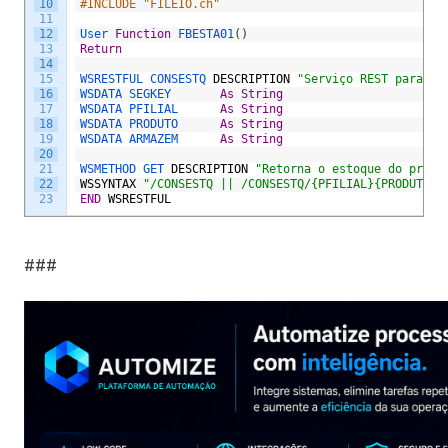
10
#INCLUDE "FILEIO.ch"
11
12
User 
Function
FBESTA01
(
)
13
Return
14
15
WSRESTFUL 
CONSESTQ 
DESCRIPTION
"Serviço REST para co
16
WSDATA 
SEGKEY  		
As
String
17
WSDATA 
PFILIAL 		
As
String
18
WSDATA 
PRODUTO  	
As
String
19
WSDATA 
ARMAZEM		
As
String
20
21
WSMETHOD 
GET 
DESCRIPTION
"Retorna o estoque do produ
22
WSSYNTAX
"/CONSESTQ || /CONSESTQ/{PFILIAL}{PRODUTO}{
23
END
WSRESTFUL
###