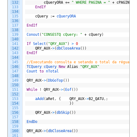
132
cQueryORA
+=
" WHERE PAGINA = "
+
cPAGINA
+
133
EndIf
134
135
cQuery
:
=
cQueryORA
136
137
EndIf
138
139
Conout
(
"CONSESTQ cQuery: "
+
cQuery
)
140
141
If
Select
(
"QRY_AUX"
)
>
0
142
QRY_AUX
-
>
(
dbCloseArea
(
)
)
143
EndIf
144
145
//Executando consulta e setando o total da régua
146
TCQuery 
cQuery 
New
Alias
"QRY_AUX"
147
Count 
to
nTotal
148
149
QRY_AUX
-
>
(
DbGoTop
(
)
)
150
151
While
!
QRY_AUX
-
>
(
Eof
(
)
)
152
153
aAdd
(
aRet
,
{
QRY_AUX
-
>
B2_QATU
,
;
154
}
)
155
156
QRY_AUX
-
>
(
dbSkip
(
)
)
157
158
EndDo
159
160
QRY_AUX
-
>
(
dbCloseArea
(
)
)
161