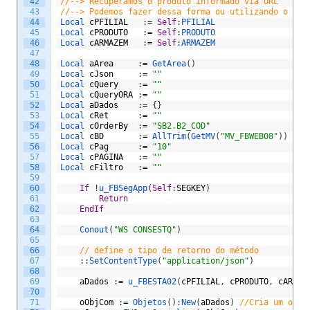
42
//--> Recuperamos o produto informado via URL 
43
//--> Podemos fazer dessa forma ou utilizando o atr
44
Local 
cPFILIAL
:
=
Self
:
PFILIAL
45
Local 
cPRODUTO
:
=
Self
:
PRODUTO
46
Local 
cARMAZEM
:
=
Self
:
ARMAZEM
47
48
Local 
aArea
:
=
GetArea
(
)
49
Local 
cJson
:
=
""
50
Local 
cQuery
:
=
""
51
Local 
cQueryORA
:
=
""
52
Local 
aDados
:
=
{
}
53
Local 
cRet
:
=
""
54
Local 
cOrderBy
:
=
"SB2.B2_COD"
55
Local 
cBD
:
=
AllTrim
(
GetMV
(
"MV_FBWEB08"
)
)
//A
56
Local 
cPag
:
=
"10"
57
Local 
cPAGINA
:
=
""
58
Local 
cFiltro
:
=
""
59
60
If
!
u_FBSegApp
(
Self
:
SEGKEY
)
61
Return
62
EndIf
63
64
Conout
(
"WS CONSESTQ"
)
65
66
// define o tipo de retorno do método
67
:
:
SetContentType
(
"application/json"
)
68
69
aDados
:
=
u_FBESTA02
(
cPFILIAL
,
cPRODUTO
,
cARMAZ
70
71
oObjCom
:
=
Objetos
(
)
:
New
(
aDados
)
//Cria um obje