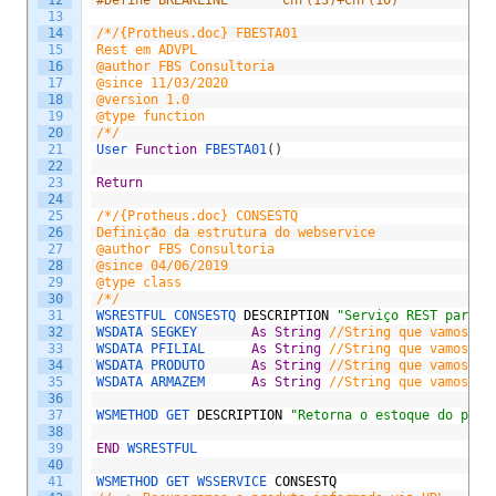
13
14
/*/{Protheus.doc} FBESTA01
15
Rest em ADVPL
16
@author FBS Consultoria
17
@since 11/03/2020
18
@version 1.0
19
@type function
20
/*/
21
User 
Function
FBESTA01
(
)
22
23
Return
24
25
/*/{Protheus.doc} CONSESTQ
26
Definição da estrutura do webservice
27
@author FBS Consultoria
28
@since 04/06/2019
29
@type class
30
/*/
31
WSRESTFUL 
CONSESTQ 
DESCRIPTION
"Serviço REST para c
32
WSDATA 
SEGKEY  		
As
String
//String que vamos re
33
WSDATA 
PFILIAL 		
As
String
//String que vamos re
34
WSDATA 
PRODUTO  	
As
String
//String que vamos re
35
WSDATA 
ARMAZEM		
As
String
//String que vamos re
36
37
WSMETHOD 
GET 
DESCRIPTION
"Retorna o estoque do prod
38
39
END
WSRESTFUL
40
41
WSMETHOD 
GET 
WSSERVICE 
CONSESTQ