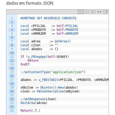
dados em formato JSON:
1
WSMETHOD 
GET 
WSSERVICE 
CONSESTQ
2
3
Local 
cPFILIAL
:
=
Self
:
PFILIAL
4
Local 
cPRODUTO
:
=
Self
:
PRODUTO
5
Local 
cARMAZEM
:
=
Self
:
ARMAZEM
6
7
Local 
aArea
:
=
GetArea
(
)
8
Local 
cJson
:
=
""
9
Local 
aDados
:
=
{
}
10
11
If
!
u_FBSegApp
(
Self
:
SEGKEY
)
12
Return
13
EndIf
14
15
:
:
SetContentType
(
"application/json"
)
16
17
aDados
:
=
u_FBESTA02
(
cPFILIAL
,
cPRODUTO
,
cARMAZEM
,
"
18
19
oObjCom
:
=
Objetos
(
)
:
New
(
aDados
)
20
cJson
:
=
FWJsonSerialize
(
oObjCom
)
21
22
:
:
SetResponse
(
cJson
)
23
RestArea
(
aArea
)
24
25
Return
(
.
T
.
)