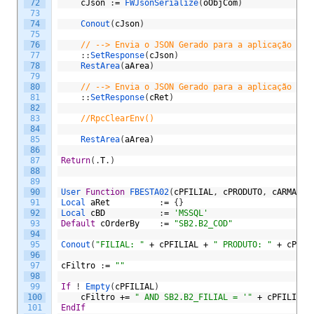
72
cJson
:
=
FWJsonSerialize
(
oObjCom
)
73
74
Conout
(
cJson
)
75
76
// --> Envia o JSON Gerado para a aplicação Cli
77
:
:
SetResponse
(
cJson
)
78
RestArea
(
aArea
)
79
80
// --> Envia o JSON Gerado para a aplicação Cli
81
:
:
SetResponse
(
cRet
)
82
83
//RpcClearEnv()
84
85
RestArea
(
aArea
)
86
87
Return
(
.
T
.
)
88
89
90
User 
Function
FBESTA02
(
cPFILIAL
,
cPRODUTO
,
cARMAZEM
91
Local 
aRet
:
=
{
}
92
Local 
cBD
:
=
'MSSQL'
93
Default
cOrderBy
:
=
"SB2.B2_COD"
94
95
Conout
(
"FILIAL: "
+
cPFILIAL
+
" PRODUTO: "
+
cPROD
96
97
cFiltro
:
=
""
98
99
If
!
Empty
(
cPFILIAL
)
100
cFiltro
+=
" AND SB2.B2_FILIAL = '"
+
cPFILIAL
101
EndIf