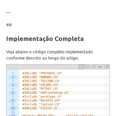
—
##
Implementação Completa
Veja abaixo o código completo implementado
conforme descrito ao longo do artigo:
1
#INCLUDE "PROTHEUS.CH"
2
#INCLUDE "RWMAKE.CH"   
3
#INCLUDE "TBICONN.CH" 
4
#INCLUDE "COLORS.CH"
5
#INCLUDE "RPTDEF.CH"
6
#INCLUDE "FWPrintSetup.ch"
7
#Include 'parmtype.ch'
8
#Include "RestFul.CH"
9
#Include "TopConn.CH"
10
#INCLUDE "FILEIO.ch"
11
12
#Define BREAKLINE		Chr(13)+Chr(10)