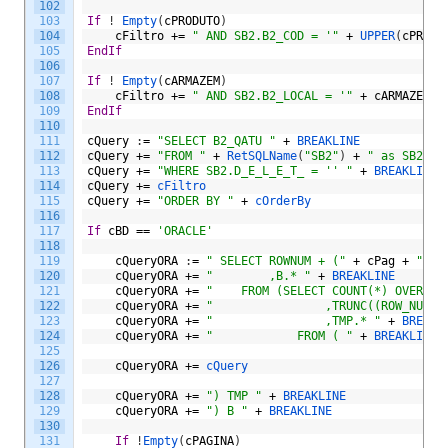
102
103
If
!
Empty
(
cPRODUTO
)
104
cFiltro
+=
" AND SB2.B2_COD = '"
+
UPPER
(
cPRODU
105
EndIf
106
107
If
!
Empty
(
cARMAZEM
)
108
cFiltro
+=
" AND SB2.B2_LOCAL = '"
+
cARMAZEM
+
109
EndIf
110
111
cQuery
:
=
"SELECT B2_QATU "
+
BREAKLINE
112
cQuery
+=
"FROM "
+
RetSQLName
(
"SB2"
)
+
" as SB2 WI
113
cQuery
+=
"WHERE SB2.D_E_L_E_T_ = '' "
+
B
114
cQuery
+=
cFiltro								
115
cQuery
+=
"ORDER BY "
+
cOrderBy
116
117
If
cBD
==
'ORACLE'
118
119
cQueryORA
:
=
" SELECT ROWNUM + ("
+
cPag
+
" * 
120
cQueryORA
+=
"	      ,B.* "
+
BREAKLINE
121
cQueryORA
+=
"	  FROM (SELECT COUNT(*) OVER() 
122
cQueryORA
+=
"	              ,TRUNC((ROW_NUMBE
123
cQueryORA
+=
"	              ,TMP.* "
+
BREAKL
124
cQueryORA
+=
"	          FROM ( "
+
BREAKLINE
125
126
cQueryORA
+=
cQuery
127
128
cQueryORA
+=
") TMP "
+
BREAKLINE
129
cQueryORA
+=
") B "
+
BREAKLINE
130
131
If
!
Empty
(
cPAGINA
)