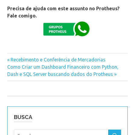
Precisa de ajuda com este assunto no Protheus?
Fale comigo.
Previous
Recebimento e Conferência de Mercadorias
Navegação
Next
Como Criar um Dashboard Financeiro com Python,
Post:
Post:
Dash e SQL Server buscando dados do Protheus
de
Post
BUSCA