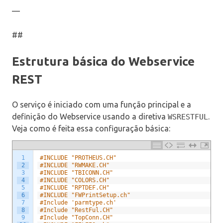
—
##
Estrutura básica do Webservice
REST
O serviço é iniciado com uma função principal e a
definição do Webservice usando a diretiva
.
WSRESTFUL
Veja como é feita essa configuração básica:
1
#INCLUDE "PROTHEUS.CH"
2
#INCLUDE "RWMAKE.CH"   
3
#INCLUDE "TBICONN.CH" 
4
#INCLUDE "COLORS.CH"
5
#INCLUDE "RPTDEF.CH"
6
#INCLUDE "FWPrintSetup.ch"
7
#Include 'parmtype.ch'
8
#Include "RestFul.CH"
9
#Include "TopConn.CH"