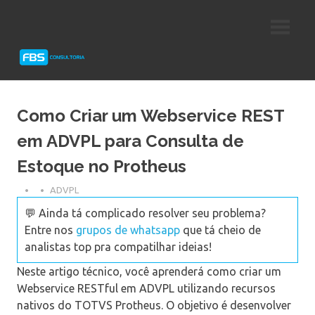
Skip
Consultoria
FBS
to
e
content
Suporte
Consultoria
Protheus
TOTVS
Como Criar um Webservice REST
em ADVPL para Consulta de
Estoque no Protheus
ADVPL
💬 Ainda tá complicado resolver seu problema?
Entre nos
grupos de whatsapp
que tá cheio de
analistas top pra compatilhar ideias!
Neste artigo técnico, você aprenderá como criar um
Webservice RESTful em ADVPL utilizando recursos
nativos do TOTVS Protheus. O objetivo é desenvolver