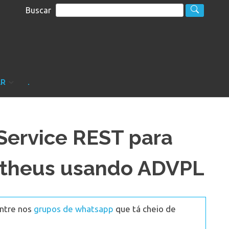
Buscar
S
sultoria
AR
.
ervice REST para
rotheus usando ADVPL
Entre nos
grupos de whatsapp
que tá cheio de