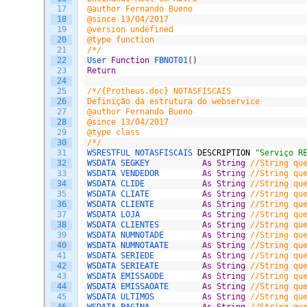
17
@author Fernando Bueno
18
@since 13/04/2017
19
@version undefined
20
@type function
21
/*/
22
User 
Function
FBNOT01
(
)
23
Return
24
25
/*/{Protheus.doc} NOTASFISCAIS
26
Definição da estrutura do webservice
27
@author Fernando Bueno
28
@since 13/04/2017
29
@type class
30
/*/
31
WSRESTFUL 
NOTASFISCAIS 
DESCRIPTION
"Serviço R
32
WSDATA 
SEGKEY  			
As
String
//String qu
33
WSDATA 
VENDEDOR  		
As
String
//String qu
34
WSDATA 
CLIDE  			
As
String
//String qu
35
WSDATA 
CLIATE  			
As
String
//String qu
36
WSDATA 
CLIENTE  		
As
String
//String qu
37
WSDATA 
LOJA			  	
As
String
//String qu
38
WSDATA 
CLIENTES  		
As
String
//String qu
39
WSDATA 
NUMNOTADE  		
As
String
//String qu
40
WSDATA 
NUMNOTAATE  		
As
String
//String qu
41
WSDATA 
SERIEDE  		
As
String
//String qu
42
WSDATA 
SERIEATE  		
As
String
//String qu
43
WSDATA 
EMISSAODE  		
As
String
//String qu
44
WSDATA 
EMISSAOATE  		
As
String
//String qu
45
WSDATA 
ULTIMOS  		
As
String
//String qu
46
WSDATA 
PAGINA  			
As
String
//String qu