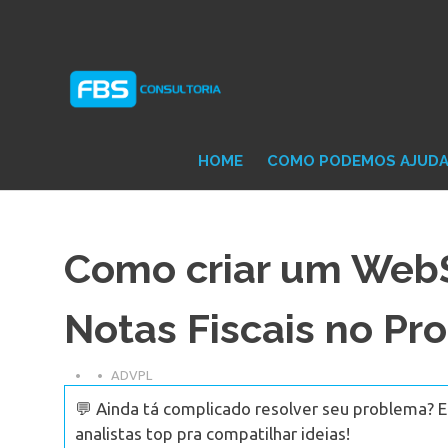
Skip
Consultoria
FB
to
e
content
Suporte
Protheus
Con
TOTVS
HOME
COMO PODEMOS AJUD
Como criar um WebS
Notas Fiscais no P
ADVPL
💬 Ainda tá complicado resolver seu problema? 
analistas top pra compatilhar ideias!