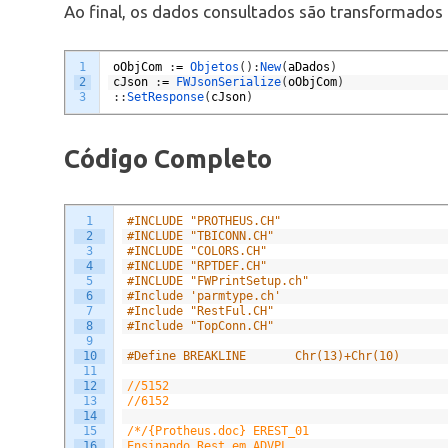
Ao final, os dados consultados são transformados
1
oObjCom
:
=
Objetos
(
)
:
New
(
aDados
)
2
cJson
:
=
FWJsonSerialize
(
oObjCom
)
3
:
:
SetResponse
(
cJson
)
Código Completo
1
#INCLUDE "PROTHEUS.CH"
2
#INCLUDE "TBICONN.CH" 
3
#INCLUDE "COLORS.CH"
4
#INCLUDE "RPTDEF.CH"
5
#INCLUDE "FWPrintSetup.ch"
6
#Include 'parmtype.ch'
7
#Include "RestFul.CH"
8
#Include "TopConn.CH"
9
10
#Define BREAKLINE		Chr(13)+Chr(10)
11
12
//5152
13
//6152
14
15
/*/{Protheus.doc} EREST_01
16
Ensinando Rest em ADVPL