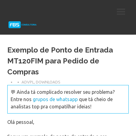
Skip
Consultoria
FBS
to
e
content
Suporte
Consultoria
Protheus
TOTVS
Exemplo de Ponto de Entrada
MT120FIM para Pedido de
Compras
ADVPL
,
DOWNLOADS
💬 Ainda tá complicado resolver seu problema?
Entre nos
grupos de whatsapp
que tá cheio de
analistas top pra compatilhar ideias!
Olá pessoal,