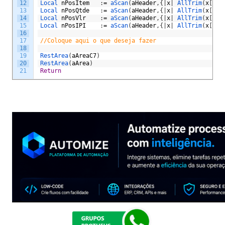
12
Local 
nPosItem
:
=
aScan
(
aHeader
,
{
|
x
|
AllTrim
(
x
[
2
]
)
13
Local 
nPosQtde
:
=
aScan
(
aHeader
,
{
|
x
|
AllTrim
(
x
[
2
]
)
14
Local 
nPosVlr
:
=
aScan
(
aHeader
,
{
|
x
|
AllTrim
(
x
[
2
]
)
15
Local 
nPosIPI
:
=
aScan
(
aHeader
,
{
|
x
|
AllTrim
(
x
[
2
]
)
16
17
//Coloque aqui o que deseja fazer
18
19
RestArea
(
aAreaC7
)
20
RestArea
(
aArea
)
21
Return