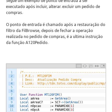
Segue um exemplo de ponto de entrada a ser
executado após incluir, alterar. excluir um pedido de
compras.
O ponto de entrada é chamado após a restauração do
filtro da FilBrowse, depois de fechar a operação
realizada no pedido de compras, é a ultima instrução
da função A120Pedido.
1
/*--------------------------------------------------
2
 | P.E.:  MT120FIM                                  
3
 | Desc:  Atualização Pedido Compra                 
4
 | Link:  http://tdn.totvs.com/display/public/mp/MT1
5
 *--------------------------------------------------
6
7
User 
Function
MT120FIM
(
)
8
Local 
aArea
:
=
GetArea
(
)
9
Local 
aAreaC7
:
=
SC7
-
>
(
GetArea
(
)
)
10
Local 
nOpcao
:
=
PARAMIXB
[
1
]
11
Local 
nOpcA
:
=
PARAMIXB
[
3
]