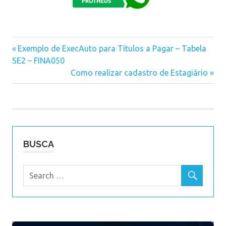
Previous
Exemplo de ExecAuto para Títulos a Pagar – Tabela
Navegação
SE2 – FINA050
Post:
Next
Como realizar cadastro de Estagiário
de
Post:
Post
BUSCA