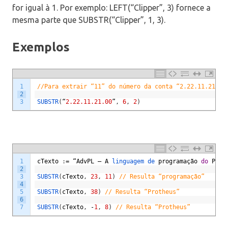
for igual à 1. Por exemplo: LEFT(“Clipper”, 3) fornece a
mesma parte que SUBSTR(“Clipper”, 1, 3).
Exemplos
1
//Para extrair “11” do número da conta “2.22.11.21.00
2
3
SUBSTR
(
“
2.22.11.21.00
”
,
6
,
2
)
1
cTexto
:
=
“
AdvPL
–
A
linguagem 
de 
programa
çã
o
do
Prot
2
3
SUBSTR
(
cTexto
,
23
,
11
)
// Resulta “programação”
4
5
SUBSTR
(
cTexto
,
38
)
// Resulta “Protheus”
6
7
SUBSTR
(
cTexto
,
-
1
,
8
)
// Resulta “Protheus”