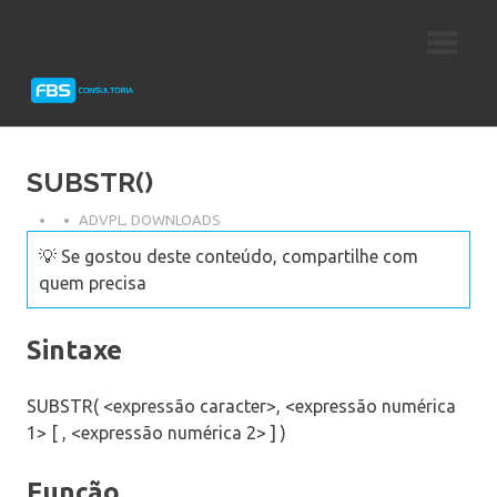
Skip
Consultoria
FBS
to
e
content
Suporte
Consultoria
Protheus
TOTVS
SUBSTR()
ADVPL
,
DOWNLOADS
💡 Se gostou deste conteúdo, compartilhe com
quem precisa
Sintaxe
SUBSTR( <expressão caracter>, <expressão numérica
1> [ , <expressão numérica 2> ] )
Função