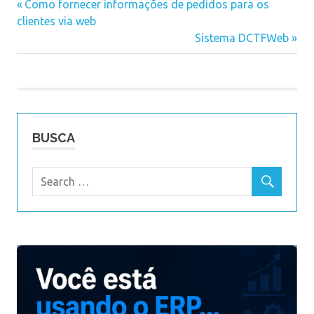
Previous
Como fornecer informações de pedidos para os
Navegação
clientes via web
Post:
Next
Sistema DCTFWeb
de
Post:
Post
BUSCA