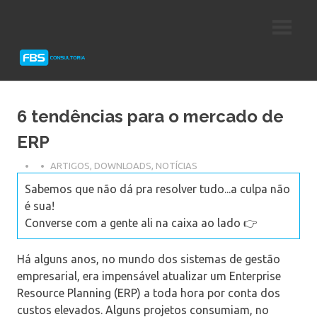
Skip
Consultoria
FBS
to
e
content
Suporte
Consultoria
Protheus
TOTVS
6 tendências para o mercado de
ERP
ARTIGOS
,
DOWNLOADS
,
NOTÍCIAS
Sabemos que não dá pra resolver tudo...a culpa não
é sua!
Converse com a gente ali na caixa ao lado 👉
Há alguns anos, no mundo dos sistemas de gestão
empresarial, era impensável atualizar um Enterprise
Resource Planning (ERP) a toda hora por conta dos
custos elevados. Alguns projetos consumiam, no