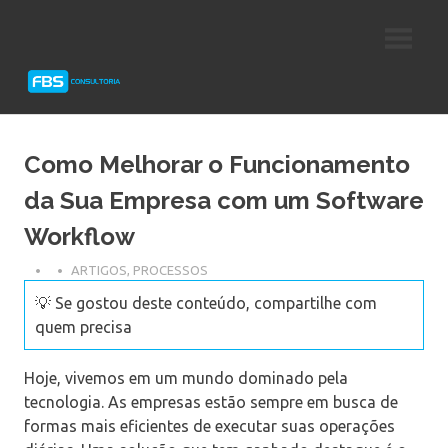
Skip
Consultoria
FBS
to
e
content
Suporte
Consultoria
Protheus
TOTVS
Como Melhorar o Funcionamento
da Sua Empresa com um Software
Workflow
ARTIGOS
,
PROCESSOS
💡 Se gostou deste conteúdo, compartilhe com
quem precisa
Hoje, vivemos em um mundo dominado pela
tecnologia. As empresas estão sempre em busca de
formas mais eficientes de executar suas operações