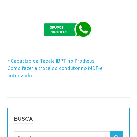
Previous
Cadastro da Tabela IBPT no Protheus
Navegação
Next
Como fazer a troca do condutor no MDF-e
Post:
Post:
autorizado
de
Post
BUSCA