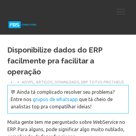
Skip
Consultoria
FBS
to
e
content
Suporte
Consultoria
Protheus
TOTVS
Disponibilize dados do ERP
facilmente pra facilitar a
operação
ADVPL
,
ARTIGOS
,
DOWNLOADS
,
ERP TOTVS PROTHEUS
💬 Ainda tá complicado resolver seu problema?
Entre nos
grupos de whatsapp
que tá cheio de
analistas top pra compatilhar ideias!
Muita gente tem me perguntado sobre WebService no
ERP. Para alguns, pode significar algo muito nublado,