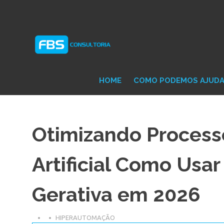
Skip
Consultoria
FB
to
e
content
Suporte
Protheus
Con
TOTVS
HOME
COMO PODEMOS AJUD
Otimizando Process
Artificial Como Usa
Gerativa em 2026
HIPERAUTOMAÇÃO