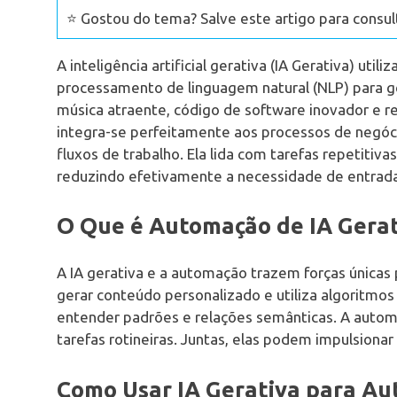
⭐ Gostou do tema? Salve este artigo para consul
A inteligência artificial gerativa (IA Gerativa) ut
processamento de linguagem natural (NLP) para ge
música atraente, código de software inovador e r
integra-se perfeitamente aos processos de negóc
fluxos de trabalho. Ela lida com tarefas repetiti
reduzindo efetivamente a necessidade de entrada
O Que é Automação de IA Gerat
A IA gerativa e a automação trazem forças únicas 
gerar conteúdo personalizado e utiliza algoritm
entender padrões e relações semânticas. A automa
tarefas rotineiras. Juntas, elas podem impulsionar 
Como Usar IA Gerativa para A