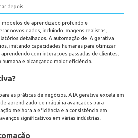
tar depois
iliza modelos de aprendizado profundo e
rar novos dados, incluindo imagens realistas,
elatórios detalhados. A automação de IA gerativa
ios, imitando capacidades humanas para otimizar
vas aprendendo com interações passadas de clientes,
 humana e alcançando maior eficiência.
iva?
para as práticas de negócios. A IA gerativa excela em
os de aprendizado de máquina avançados para
ção melhora a eficiência e a consistência em
avanços significativos em várias indústrias.
utomação