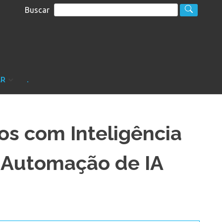
Buscar
S
sultoria
AR
.
os com Inteligência
r Automação de IA