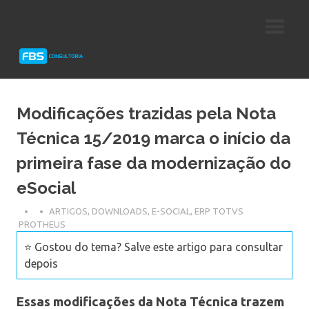
Skip
Consultoria
FBS
to
e
content
Suporte
Consultoria
Protheus
TOTVS
Modificações trazidas pela Nota
Técnica 15/2019 marca o início da
primeira fase da modernização do
eSocial
ARTIGOS
,
DOWNLOADS
,
E-SOCIAL
,
ERP TOTVS
PROTHEUS
⭐ Gostou do tema? Salve este artigo para consultar
depois
Essas modificações da Nota Técnica trazem