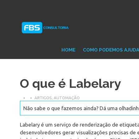
Skip
Consultoria
FB
to
e
content
Suporte
Protheus
Con
TOTVS
HOME
COMO PODEMOS AJUD
O que é Labelary
ARTIGOS
,
AUTOMAÇÃO
Não sabe o que fazemos ainda? Dá uma olhadinha
Labelary é um serviço de renderização de etiquet
desenvolvedores gerar visualizações precisas de 