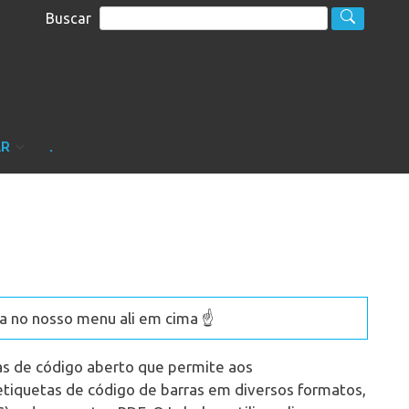
Buscar
S
sultoria
AR
.
 no nosso menu ali em cima ☝️
as de código aberto que permite aos
etiquetas de código de barras em diversos formatos,