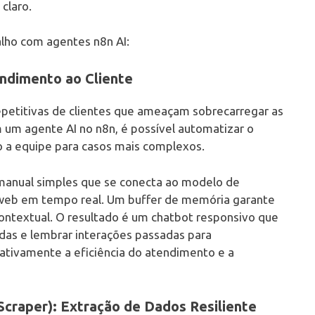
claro.
alho com agentes n8n AI:
endimento ao Cliente
petitivas de clientes que ameaçam sobrecarregar as
m um agente AI no n8n, é possível automatizar o
o a equipe para casos mais complexos.
t manual simples que se conecta ao modelo de
 web em tempo real. Um buffer de memória garante
ontextual. O resultado é um chatbot responsivo que
adas e lembrar interações passadas para
tivamente a eficiência do atendimento e a
craper): Extração de Dados Resiliente