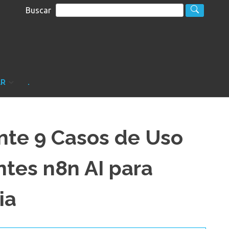
Buscar
S
sultoria
AR
.
nte 9 Casos de Uso
tes n8n AI para
ia