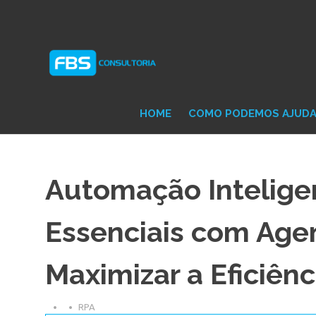
Skip
Consultoria
FB
to
e
content
Suporte
Protheus
Con
TOTVS
HOME
COMO PODEMOS AJUD
Automação Intelige
Essenciais com Agen
Maximizar a Eficiênc
RPA