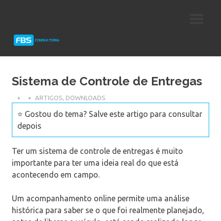
Skip
Consultoria
FBS
to
e
content
Suporte
Consultoria
Protheus
TOTVS
Sistema de Controle de Entregas
ARTIGOS
,
DOWNLOADS
⭐ Gostou do tema? Salve este artigo para consultar
depois
Ter um sistema de controle de entregas é muito
importante para ter uma ideia real do que está
acontecendo em campo.
Um acompanhamento online permite uma análise
histórica para saber se o que foi realmente planejado,