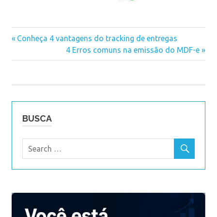
aplicativo
Previous
Conheça 4 vantagens do tracking de entregas
controle
Navegação
Post:
Next
4 Erros comuns na emissão do MDF-e
de
Post:
entregas
de
rastreio
Post
de
pedidos
sistema
BUSCA
de
controle
de
entregas