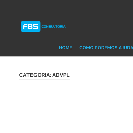
Skip
Consultoria
FB
to
e
content
Suporte
Protheus
Con
TOTVS
HOME
COMO PODEMOS AJUD
CATEGORIA: ADVPL