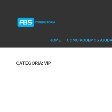
Skip
Consultoria
FB
to
e
content
Suporte
Protheus
Con
TOTVS
HOME
COMO PODEMOS AJUD
CATEGORIA: VIP