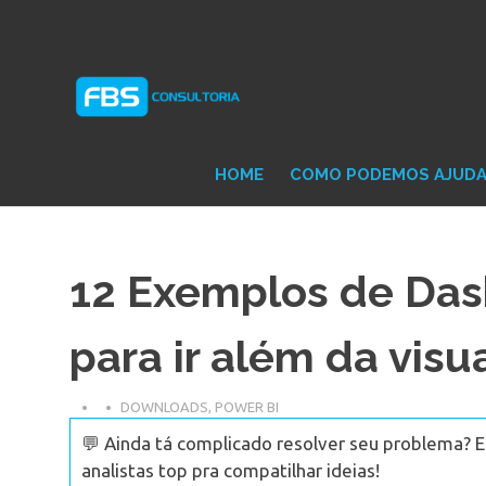
Skip
Consultoria
FB
to
e
content
Suporte
Protheus
Con
TOTVS
HOME
COMO PODEMOS AJUD
12 Exemplos de Das
para ir além da visu
DOWNLOADS
,
POWER BI
💬 Ainda tá complicado resolver seu problema? 
analistas top pra compatilhar ideias!