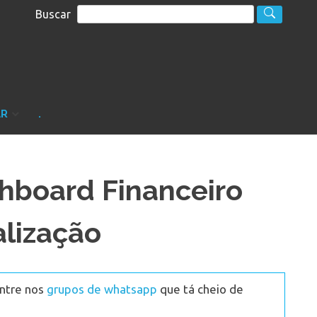
Buscar
S
sultoria
AR
.
hboard Financeiro
alização
Entre nos
grupos de whatsapp
que tá cheio de