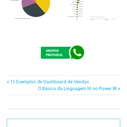
Previous
15 Exemplos de Dashboard de Vendas
Navegação
Post:
Next
O Básico da Linguagem M no Power BI
Post:
de
Post