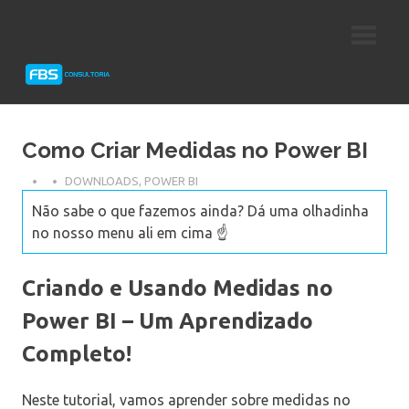
Skip
Consultoria
FBS
to
e
content
Suporte
Consultoria
Protheus
TOTVS
Como Criar Medidas no Power BI
DOWNLOADS
,
POWER BI
Não sabe o que fazemos ainda? Dá uma olhadinha
no nosso menu ali em cima ☝️
Criando e Usando Medidas no
Power BI – Um Aprendizado
Completo!
Neste tutorial, vamos aprender sobre medidas no