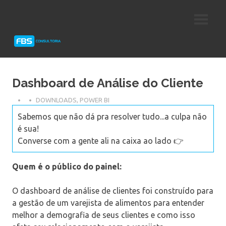
Skip
Consultoria
FBS
to
e
content
Suporte
Consultoria
Protheus
TOTVS
Dashboard de Análise do Cliente
DOWNLOADS
,
POWER BI
Sabemos que não dá pra resolver tudo...a culpa não
é sua!
Converse com a gente ali na caixa ao lado 👉
Quem é o público do painel:
O dashboard de análise de clientes foi construído para
a gestão de um varejista de alimentos para entender
melhor a demografia de seus clientes e como isso