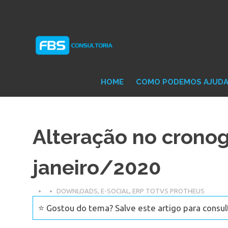
Skip
Consultoria
FB
to
e
content
Suporte
Protheus
Con
TOTVS
HOME
COMO PODEMOS AJUD
Alteração no crono
janeiro/2020
DOWNLOADS
,
E-SOCIAL
,
ERP TOTVS PROTHEUS
⭐ Gostou do tema? Salve este artigo para consul