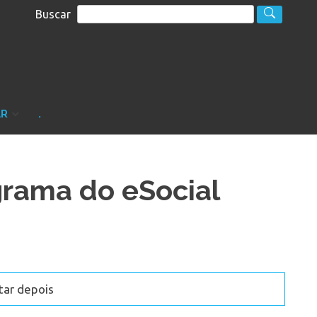
Buscar
S
sultoria
AR
.
grama do eSocial
tar depois