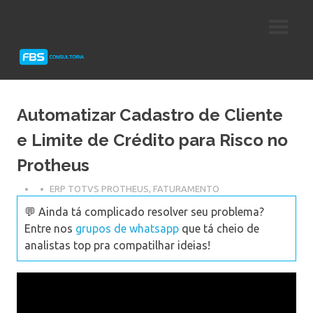
Skip
Consultoria
FBS
to
e
content
Suporte
Consultoria
Protheus
TOTVS
Automatizar Cadastro de Cliente
e Limite de Crédito para Risco no
Protheus
ERP TOTVS PROTHEUS
,
FATURAMENTO
💬 Ainda tá complicado resolver seu problema?
Entre nos
grupos de whatsapp
que tá cheio de
analistas top pra compatilhar ideias!