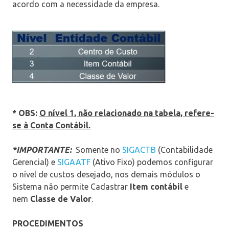
acordo com a necessidade da empresa.
* OBS:
O
nível 1, não relacionado na tabela, refere-
se à Conta Contábil.
*IMPORTANTE:
Somente no
SIGACTB
(Contabilidade
Gerencial) e
SIGAATF
(Ativo Fixo) podemos configurar
o nível de custos desejado, nos demais módulos o
Sistema não permite Cadastrar
Item contábil
e
nem
Classe de Valor
.
PROCEDIMENTOS