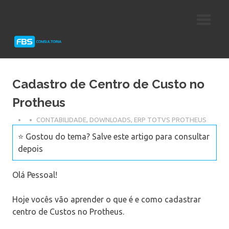
Skip
Consultoria
FBS
to
e
content
Suporte
Consultoria
Protheus
TOTVS
Cadastro de Centro de Custo no
Protheus
CONTABILIDADE
,
DOWNLOADS
,
ERP TOTVS PROTHEUS
⭐ Gostou do tema? Salve este artigo para consultar
depois
Olá Pessoal!
Hoje vocês vão aprender o que é e como cadastrar
centro de Custos no Protheus.