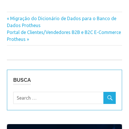
Previous
Migração do Dicionário de Dados para o Banco de
Navegação
Dados Protheus
Post:
Next
Portal de Clientes/Vendedores B2B e B2C E-Commerce
de
Post:
Protheus
Post
BUSCA