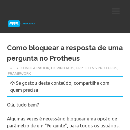
Skip
Consultoria
FBS
to
e
content
Suporte
Consultoria
Protheus
TOTVS
Como bloquear a resposta de uma
pergunta no Protheus
CONFIGURADOR
,
DOWNLOADS
,
ERP TOTVS PROTHEUS
,
FRAMEWORK
💡 Se gostou deste conteúdo, compartilhe com
quem precisa
Olá, tudo bem?
Algumas vezes é necessário bloquear uma opção de
parâmetro de um “Pergunte”, para todos os usuários.