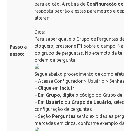
para edição. A rotina de
Configuração de Pe
resposta padrão a estes parâmetros e deixá-
alterar.
Dica:
Para saber qual é o Grupo de Perguntas de d
bloqueio, pressione
F1
sobre o campo. Na inf
Passo a
do grupo de perguntas. No exemplo da tela a
passo:
ordem da pergunta.
Segue abaixo procedimento de como efetuar 
– Acesse Configurador > Usuário > Senhas >
– Clique em
Incluir
– Em
Grupo
, digite o código do Grupo de Pe
– Em
Usuário
ou
Grupo de Usuário
, selecio
configuração de perguntas
– Seção
Perguntas
serão exibidas as pergunt
marcadas em cinza, conforme exemplo da tel