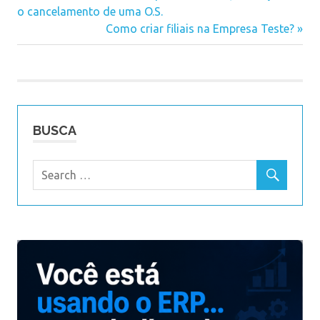
Navegação
o cancelamento de uma O.S.
Post:
Next
Como criar filiais na Empresa Teste?
de
Post:
Post
BUSCA