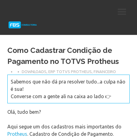
Skip
Consultoria
FBS
to
e
content
Suporte
Consultoria
Protheus
TOTVS
Como Cadastrar Condição de
Pagamento no TOTVS Protheus
DOWNLOADS
,
ERP TOTVS PROTHEUS
,
FINANCEIRO
Sabemos que não dá pra resolver tudo...a culpa não
é sua!
Converse com a gente ali na caixa ao lado 👉
Olá, tudo bem?
Aqui segue um dos cadastros mais importantes do
Protheus
. Cadastro de Condição de Pagamento.