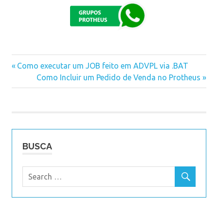
Previous
Como executar um JOB feito em ADVPL via .BAT
Navegação
Post:
Next
Como Incluir um Pedido de Venda no Protheus
Post:
de
Post
BUSCA