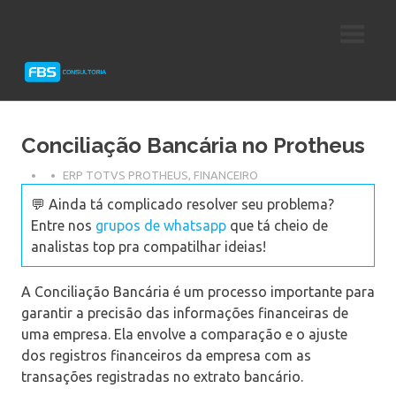
Skip
Consultoria
FBS
to
e
content
Suporte
Consultoria
Protheus
TOTVS
Conciliação Bancária no Protheus
ERP TOTVS PROTHEUS
,
FINANCEIRO
💬 Ainda tá complicado resolver seu problema?
Entre nos
grupos de whatsapp
que tá cheio de
analistas top pra compatilhar ideias!
A Conciliação Bancária é um processo importante para
garantir a precisão das informações financeiras de
uma empresa. Ela envolve a comparação e o ajuste
dos registros financeiros da empresa com as
transações registradas no extrato bancário.