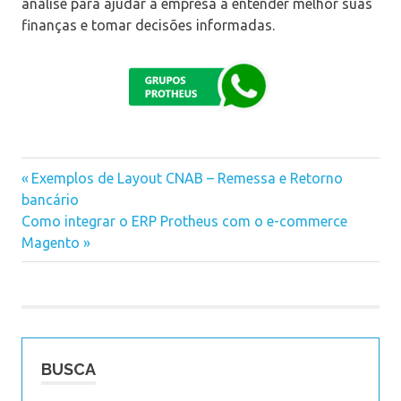
análise para ajudar a empresa a entender melhor suas
finanças e tomar decisões informadas.
Previous
Exemplos de Layout CNAB – Remessa e Retorno
Navegação
bancário
Post:
Next
Como integrar o ERP Protheus com o e-commerce
de
Post:
Magento
Post
BUSCA