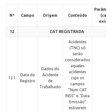
Parâmet
Nº
Campo
Origem
Conteúdo
(caso
exista
12
CAT REGISTRADA
Acidentes
(TNC) só
serão
considerados
aqueles
Dados do
acidentes
Data do
Acidente
12.1
cujo os
Registro
de
campos
Trabalhado
“Num CAT
INSS” e “Data
Emissão”
estiverem