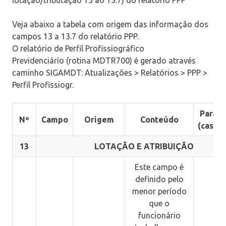
Veja abaixo a tabela com origem das informação dos
campos 13 a 13.7 do relatório PPP.
O relatório de Perfil Profissiográfico
Previdenciário (rotina MDTR700) é gerado através
caminho SIGAMDT: A
tualizações > Relatórios > PPP >
Perfil Profissiogr
.
Parâm
Nº
Campo
Origem
Conteúdo
(caso e
13
LOTAÇÃO E ATRIBUIÇÃO
Este campo é
definido pelo
menor período
que o
funcionário