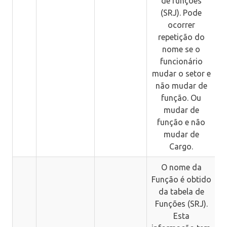
de funções
C
(SRJ). Pode
ocorrer
repetição do
nome se o
funcionário
mudar o setor e
não mudar de
função. Ou
mudar de
função e não
mudar de
Cargo.
O nome da
Função é obtido
da tabela de
Funções (SRJ).
M
Esta