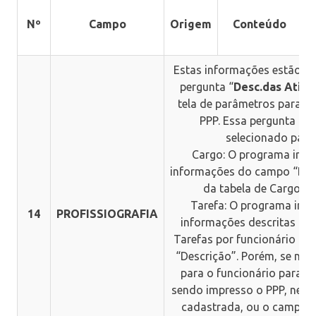
P
Nº
Campo
Origem
Conteúdo
Estas informações estão vi
pergunta “
Desc.das Ativi
tela de parâmetros para e
PPP. Essa pergunta pod
selecionado para:
Cargo: O programa irá li
informações do campo “Ds 
da tabela de Cargos (
Tarefa: O programa irá l
14
PROFISSIOGRAFIA
informações descritas na 
Tarefas por funcionário (T
“Descrição”. Porém, se não
para o funcionário para o 
sendo impresso o PPP, nenh
cadastrada, ou o campo d