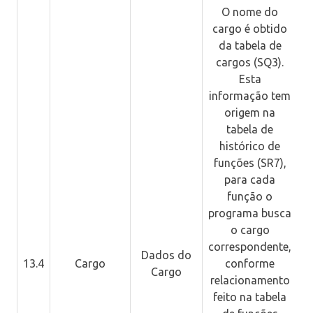
O nome do
cargo é obtido
da tabela de
cargos (SQ3).
Esta
informação tem
origem na
tabela de
histórico de
funções (SR7),
para cada
M
função o
programa busca
o cargo
correspondente,
Dados do
13.4
Cargo
conforme
Cargo
relacionamento
c
feito na tabela