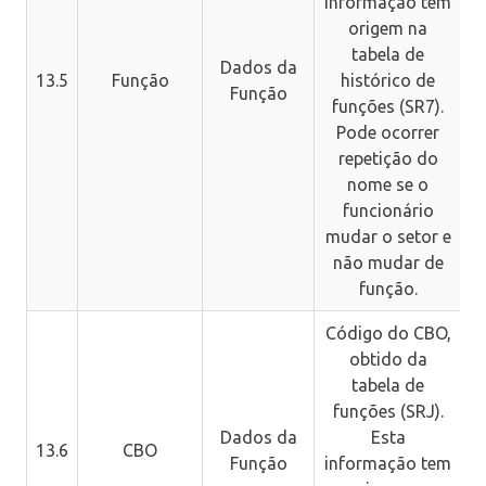
informação tem
origem na
tabela de
Dados da
13.5
Função
histórico de
Função
funções (SR7).
c
Pode ocorrer
repetição do
C
nome se o
funcionário
mudar o setor e
não mudar de
função.
Código do CBO,
obtido da
tabela de
funções (SRJ).
Dados da
Esta
13.6
CBO
Função
informação tem