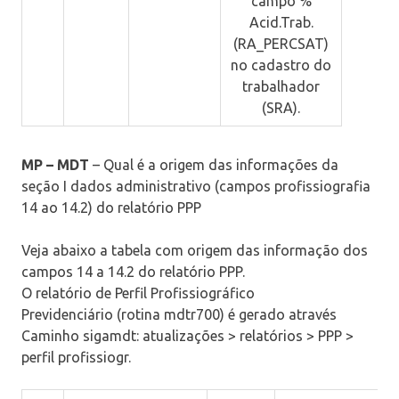
campo %
Acid.Trab.
(RA_PERCSAT)
no cadastro do
trabalhador
(SRA).
MP – MDT
– Qual é a origem das informações da
seção I dados administrativo (campos profissiografia
14 ao 14.2) do relatório PPP
Veja abaixo a tabela com origem das informação dos
campos 14 a 14.2 do relatório PPP.
O relatório de Perfil Profissiográfico
Previdenciário (rotina mdtr700) é gerado através
Caminho sigamdt:
atualizações > relatórios > PPP >
perfil profissiogr
.