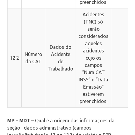
preenchidos.
Acidentes
(TNC) só
serão
considerados
aqueles
Dados do
acidentes
Número
Acidente
12.2
cujo os
da CAT
de
campos
Trabalhado
“Num CAT
INSS” e “Data
Emissão”
estiverem
preenchidos.
MP – MDT
– Qual é a origem das informações da
seção I dados administrativo (campos
lotação/tributação 13 ao 13.7) do relatório PPP