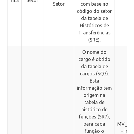
13.3
Setor
Setor
com base no
código do setor
da tabela de
Históricos de
Transferências
(SRE).
O nome do
cargo é obtido
da tabela de
cargos (SQ3).
Esta
informação tem
origem na
tabela de
histórico de
funções (SR7),
para cada
MV_NG
função o
– Indi