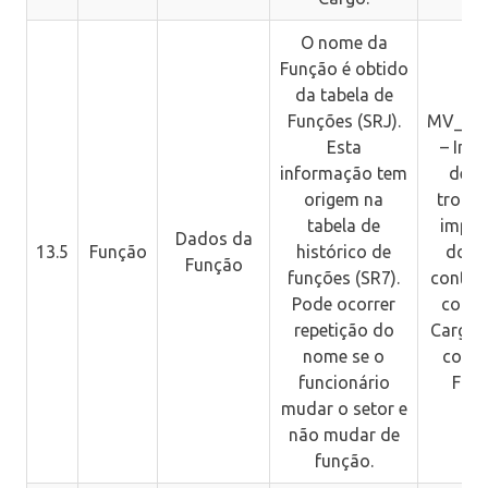
O nome da
Função é obtido
da tabela de
Funções (SRJ).
MV_NG
Esta
– Indi
informação tem
deve
origem na
troca
tabela de
impre
Dados da
13.5
Função
histórico de
do P
Função
funções (SR7).
conteú
Pode ocorrer
colun
repetição do
Cargo 
nome se o
colun
funcionário
Fun
mudar o setor e
não mudar de
função.