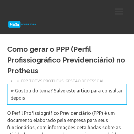
Skip
Consultoria
FBS
to
e
content
Suporte
Consultoria
Protheus
TOTVS
Como gerar o PPP (Perfil
Profissiográfico Previdenciário) no
Protheus
ERP TOTVS PROTHEUS
,
GESTÃO DE PESSOAL
⭐ Gostou do tema? Salve este artigo para consultar
depois
O Perfil Profissiográfico Previdenciário (PPP) é um
documento elaborado pela empresa para seus
funcionários, com informações detalhadas sobre as