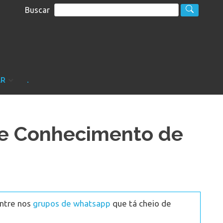
Buscar
S
sultoria
AR
.
de Conhecimento de
Entre nos
grupos de whatsapp
que tá cheio de