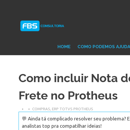
Skip
Consultoria
FB
to
e
content
Suporte
Protheus
Con
TOTVS
HOME
COMO PODEMOS AJUD
Como incluir Nota 
Frete no Protheus
COMPRAS
,
ERP TOTVS PROTHEUS
💬 Ainda tá complicado resolver seu problema? 
analistas top pra compatilhar ideias!