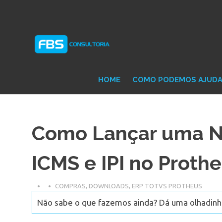
Skip
Consultoria
FB
to
e
content
Suporte
Protheus
Con
TOTVS
HOME
COMO PODEMOS AJUD
Como Lançar uma N
ICMS e IPI no Proth
COMPRAS
,
DOWNLOADS
,
ERP TOTVS PROTHEUS
Não sabe o que fazemos ainda? Dá uma olhadinha