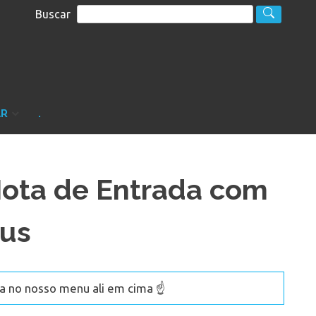
Buscar
S
sultoria
AR
.
ota de Entrada com
eus
 no nosso menu ali em cima ☝️