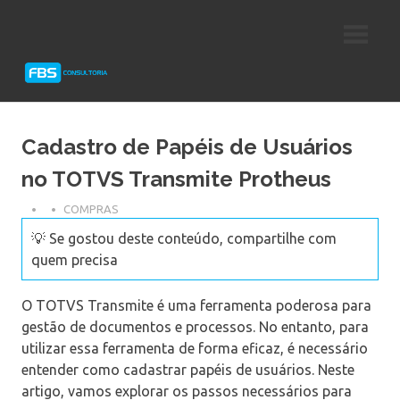
Skip
Consultoria
FBS
to
e
content
Suporte
Consultoria
Protheus
TOTVS
Cadastro de Papéis de Usuários
no TOTVS Transmite Protheus
COMPRAS
💡 Se gostou deste conteúdo, compartilhe com
quem precisa
O TOTVS Transmite é uma ferramenta poderosa para
gestão de documentos e processos. No entanto, para
utilizar essa ferramenta de forma eficaz, é necessário
entender como cadastrar papéis de usuários. Neste
artigo, vamos explorar os passos necessários para