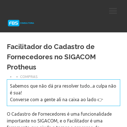
Skip
Consultoria
FBS
to
e
content
Suporte
Consultoria
Protheus
TOTVS
Facilitador do Cadastro de
Fornecedores no SIGACOM
Protheus
COMPRAS
Sabemos que não dá pra resolver tudo...a culpa não
é sua!
Converse com a gente ali na caixa ao lado 👉
O Cadastro de Fornecedores é uma funcionalidade
importante no SIGACOM, e o Facilitador é uma