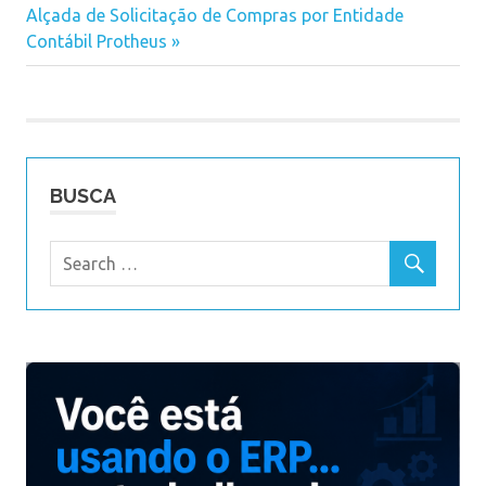
Next
Alçada de Solicitação de Compras por Entidade
de
Post:
Contábil Protheus
Post
BUSCA