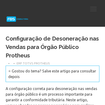
Skip
Consultoria
FBS
to
e
content
Suporte
Consultoria
Protheus
TOTVS
Configuração de Desoneração nas
Vendas para Órgão Público
Protheus
ERP TOTVS PROTHEUS
⭐ Gostou do tema? Salve este artigo para consultar
depois
A configuração correta para desoneração nas vendas
para órgão público é um processo importante para
garantir a conformidade tributária. Neste artigo,