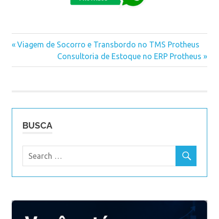
Previous
Viagem de Socorro e Transbordo no TMS Protheus
Navegação
Post:
Next
Consultoria de Estoque no ERP Protheus
Post:
de
Post
BUSCA