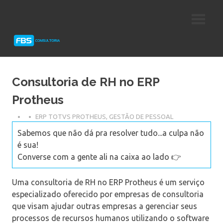
Skip
Consultoria
FBS
to
e
content
Suporte
Consultoria
Protheus
TOTVS
Consultoria de RH no ERP
Protheus
ERP TOTVS PROTHEUS
,
GESTÃO DE PESSOAL
Sabemos que não dá pra resolver tudo...a culpa não
é sua!
Converse com a gente ali na caixa ao lado 👉
Uma consultoria de RH no ERP Protheus é um serviço
especializado oferecido por empresas de consultoria
que visam ajudar outras empresas a gerenciar seus
processos de recursos humanos utilizando o software