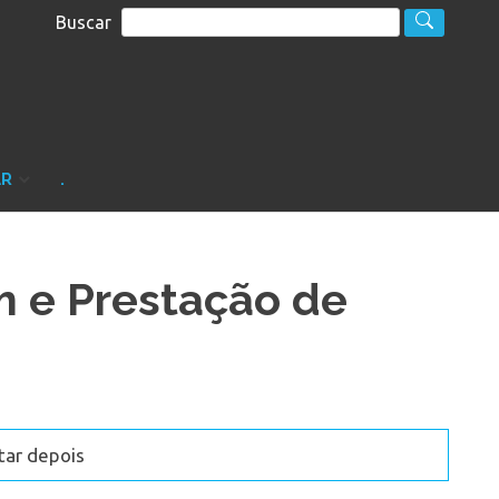
Buscar
S
sultoria
AR
.
 e Prestação de
tar depois