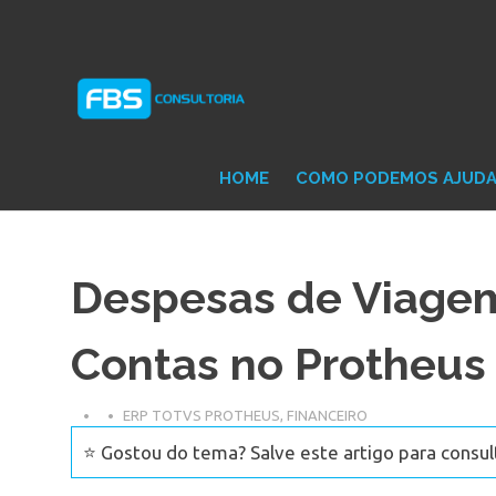
Skip
Consultoria
FB
to
e
content
Suporte
Protheus
Con
TOTVS
HOME
COMO PODEMOS AJUD
Despesas de Viagem
Contas no Protheus
ERP TOTVS PROTHEUS
,
FINANCEIRO
⭐ Gostou do tema? Salve este artigo para consul