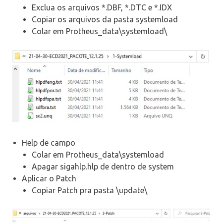
Exclua os arquivos *.DBF, *.DTC e *.IDX
Copiar os arquivos da pasta systemload
Colar em Protheus_data\systemload\
Help de campo
Colar em Protheus_data\systemload
Apagar sigahlp.hlp de dentro de system
Aplicar o Patch
Copiar Patch pra pasta \update\