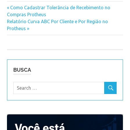
Previous
Como Cadastrar Tolerância de Recebimento no
Navegação
Compras Protheus
Post:
Next
Relatório Curva ABC Por Cliente e Por Região no
de
Post:
Protheus
Post
BUSCA