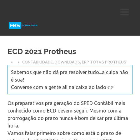
Skip
Consultoria
FBS
to
e
content
Suporte
Consultoria
Protheus
TOTVS
ECD 2021 Protheus
CONTABILIDADE
,
DOWNLOADS
,
ERP TOTVS PROTHEUS
Sabemos que não dá pra resolver tudo...a culpa não
é sua!
Converse com a gente ali na caixa ao lado 👉
Os preparativos pra geração do SPED Contábil mais
conhecido como ECD devem seguir. Mesmo com a
prorrogação do prazo nunca é bom deixar pra última
hora.
Vamos falar primeiro sobre como está o prazo de