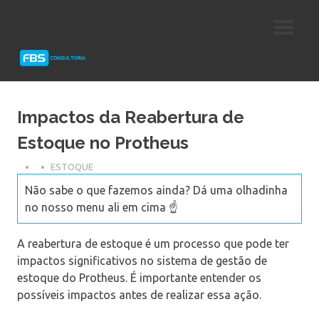
Skip
Consultoria
FBS
to
e
content
Suporte
Consultoria
Protheus
TOTVS
Impactos da Reabertura de
Estoque no Protheus
ESTOQUE
Não sabe o que fazemos ainda? Dá uma olhadinha
no nosso menu ali em cima ☝️
A reabertura de estoque é um processo que pode ter
impactos significativos no sistema de gestão de
estoque do Protheus. É importante entender os
possíveis impactos antes de realizar essa ação.