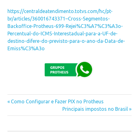
https://centraldeatendimento.totvs.com/hc/pt-
br/articles/360016743371–Cross-Segmentos-
Backoffice-Protheus-699-Rejei%C3%A7%C3%A3o-
Percentual-do-ICMS-Interestadual-para-a-UF-de-
destino-difere-do-previsto-para-o-ano-da-Data-de-
Emiss%C3%A3o
Previous
Como Configurar e Fazer PIX no Protheus
Navegação
Post:
Next
Principais impostos no Brasil
Post:
de
Post