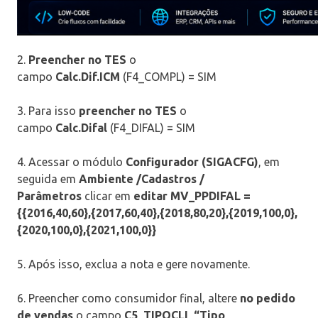
2.
Preencher no TES
o
campo
Calc.Dif.ICM
(F4_COMPL) = SIM
3. Para isso
preencher no TES
o
campo
Calc.Difal
(F4_DIFAL) = SIM
4.
Acessar o módulo
Configurador (SIGACFG)
, em
seguida em
Ambiente /
Cadastros /
Parâmetros
clicar em
editar
MV_PPDIFAL
=
{{2016,40,60},{2017,60,40},{2018,80,20},{2019,100,0},
{2020,100,0},{2021,100,0}}
5. Após isso, exclua a nota e gere novamente.
6. Preencher como consumidor final, altere
no pedido
de vendas
o campo
C5_TIPOCLI “Tipo