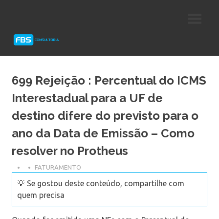
Skip
Consultoria
FBS
to
e
content
Suporte
Consultoria
Protheus
TOTVS
699 Rejeição : Percentual do ICMS
Interestadual para a UF de
destino difere do previsto para o
ano da Data de Emissão – Como
resolver no Protheus
FATURAMENTO
💡 Se gostou deste conteúdo, compartilhe com
quem precisa